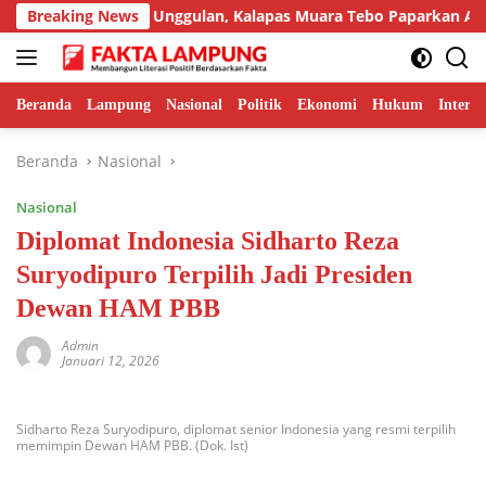
Langsung
pilkan Inovasi Unggulan, Kalapas Muara Tebo Paparkan Anev Ki
Breaking News
ke
konten
Beranda
Lampung
Nasional
Politik
Ekonomi
Hukum
Interna
Beranda
Nasional
Nasional
Diplomat Indonesia Sidharto Reza
Suryodipuro Terpilih Jadi Presiden
Dewan HAM PBB
Admin
Januari 12, 2026
Sidharto Reza Suryodipuro, diplomat senior Indonesia yang resmi terpilih
memimpin Dewan HAM PBB. (Dok. Ist)