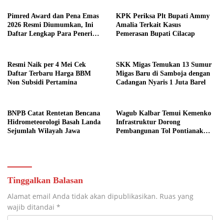
Pimred Award dan Pena Emas
KPK Periksa Plt Bupati Ammy
2026 Resmi Diumumkan, Ini
Amalia Terkait Kasus
Daftar Lengkap Para Penerima
Pemerasan Bupati Cilacap
Penghargaan
Resmi Naik per 4 Mei Cek
SKK Migas Temukan 13 Sumur
Daftar Terbaru Harga BBM
Migas Baru di Samboja dengan
Non Subsidi Pertamina
Cadangan Nyaris 1 Juta Barel
BNPB Catat Rentetan Bencana
Wagub Kalbar Temui Kemenko
Hidrometeorologi Basah Landa
Infrastruktur Dorong
Sejumlah Wilayah Jawa
Pembangunan Tol Pontianak
Kijing
Tinggalkan Balasan
Alamat email Anda tidak akan dipublikasikan.
Ruas yang
wajib ditandai
*