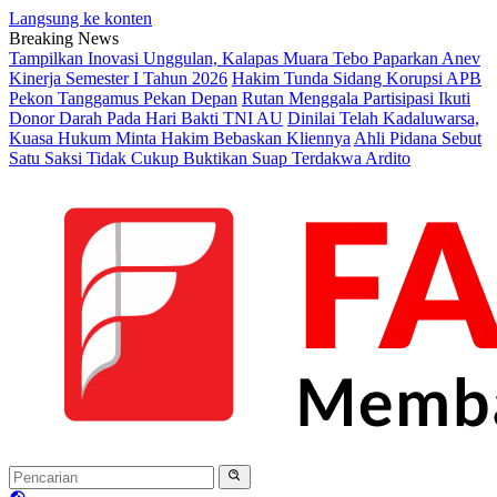
Langsung ke konten
Breaking News
Tampilkan Inovasi Unggulan, Kalapas Muara Tebo Paparkan Anev
Kinerja Semester I Tahun 2026
Hakim Tunda Sidang Korupsi APB
Pekon Tanggamus Pekan Depan
Rutan Menggala Partisipasi Ikuti
Donor Darah Pada Hari Bakti TNI AU
Dinilai Telah Kadaluwarsa,
Kuasa Hukum Minta Hakim Bebaskan Kliennya
Ahli Pidana Sebut
Satu Saksi Tidak Cukup Buktikan Suap Terdakwa Ardito