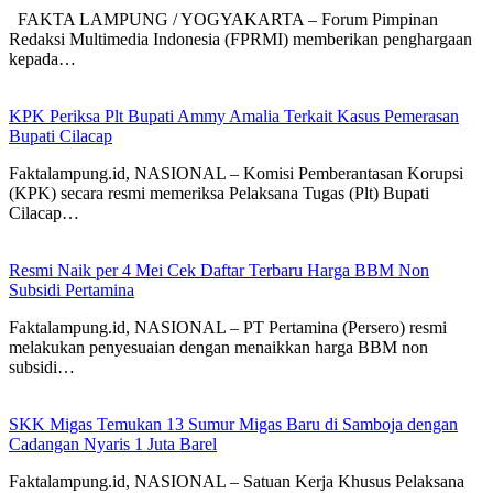
FAKTA LAMPUNG / YOGYAKARTA – Forum Pimpinan
Redaksi Multimedia Indonesia (FPRMI) memberikan penghargaan
kepada…
KPK Periksa Plt Bupati Ammy Amalia Terkait Kasus Pemerasan
Bupati Cilacap
Faktalampung.id, NASIONAL – Komisi Pemberantasan Korupsi
(KPK) secara resmi memeriksa Pelaksana Tugas (Plt) Bupati
Cilacap…
Resmi Naik per 4 Mei Cek Daftar Terbaru Harga BBM Non
Subsidi Pertamina
Faktalampung.id, NASIONAL – PT Pertamina (Persero) resmi
melakukan penyesuaian dengan menaikkan harga BBM non
subsidi…
SKK Migas Temukan 13 Sumur Migas Baru di Samboja dengan
Cadangan Nyaris 1 Juta Barel
Faktalampung.id, NASIONAL – Satuan Kerja Khusus Pelaksana