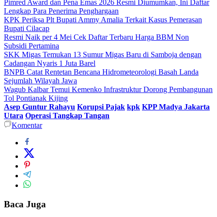
Pimred Award dan Pena Emas 2026 Resmi Diumumkan, Ini Daftar
Lengkap Para Penerima Penghargaan
KPK Periksa Plt Bupati Ammy Amalia Terkait Kasus Pemerasan
Bupati Cilacap
Resmi Naik per 4 Mei Cek Daftar Terbaru Harga BBM Non
Subsidi Pertamina
SKK Migas Temukan 13 Sumur Migas Baru di Samboja dengan
Cadangan Nyaris 1 Juta Barel
BNPB Catat Rentetan Bencana Hidrometeorologi Basah Landa
Sejumlah Wilayah Jawa
Wagub Kalbar Temui Kemenko Infrastruktur Dorong Pembangunan
Tol Pontianak Kijing
Asep Guntur Rahayu
Korupsi Pajak
kpk
KPP Madya Jakarta
Utara
Operasi Tangkap Tangan
Komentar
Baca Juga