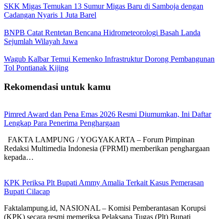
SKK Migas Temukan 13 Sumur Migas Baru di Samboja dengan
Cadangan Nyaris 1 Juta Barel
BNPB Catat Rentetan Bencana Hidrometeorologi Basah Landa
Sejumlah Wilayah Jawa
Wagub Kalbar Temui Kemenko Infrastruktur Dorong Pembangunan
Tol Pontianak Kijing
Rekomendasi untuk kamu
Pimred Award dan Pena Emas 2026 Resmi Diumumkan, Ini Daftar
Lengkap Para Penerima Penghargaan
FAKTA LAMPUNG / YOGYAKARTA – Forum Pimpinan
Redaksi Multimedia Indonesia (FPRMI) memberikan penghargaan
kepada…
KPK Periksa Plt Bupati Ammy Amalia Terkait Kasus Pemerasan
Bupati Cilacap
Faktalampung.id, NASIONAL – Komisi Pemberantasan Korupsi
(KPK) secara resmi memeriksa Pelaksana Tugas (Plt) Bupati