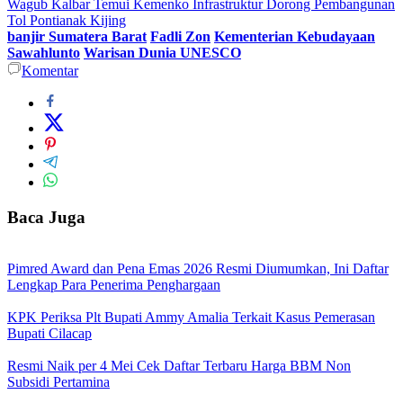
Wagub Kalbar Temui Kemenko Infrastruktur Dorong Pembangunan
Tol Pontianak Kijing
banjir Sumatera Barat
Fadli Zon
Kementerian Kebudayaan
Sawahlunto
Warisan Dunia UNESCO
Komentar
Baca Juga
Pimred Award dan Pena Emas 2026 Resmi Diumumkan, Ini Daftar
Lengkap Para Penerima Penghargaan
KPK Periksa Plt Bupati Ammy Amalia Terkait Kasus Pemerasan
Bupati Cilacap
Resmi Naik per 4 Mei Cek Daftar Terbaru Harga BBM Non
Subsidi Pertamina