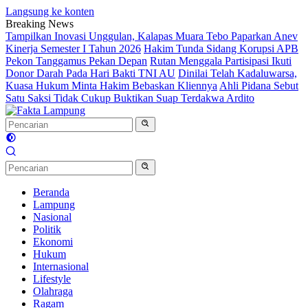
Langsung ke konten
Breaking News
Tampilkan Inovasi Unggulan, Kalapas Muara Tebo Paparkan Anev
Kinerja Semester I Tahun 2026
Hakim Tunda Sidang Korupsi APB
Pekon Tanggamus Pekan Depan
Rutan Menggala Partisipasi Ikuti
Donor Darah Pada Hari Bakti TNI AU
Dinilai Telah Kadaluwarsa,
Kuasa Hukum Minta Hakim Bebaskan Kliennya
Ahli Pidana Sebut
Satu Saksi Tidak Cukup Buktikan Suap Terdakwa Ardito
Beranda
Lampung
Nasional
Politik
Ekonomi
Hukum
Internasional
Lifestyle
Olahraga
Ragam