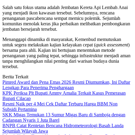
Salah satu fokus utama adalah Jembatan Kereta Api Lembah Anai
yang menjadi ikon kawasan tersebut. Sebelumnya, rencana
penanganan pascabencana sempat memicu polemik. Sejumlah
komunitas menolak keras jika perbaikan melibatkan pembongkaran
jembatan bersejarah tersebut.
Menanggapi dinamika di masyarakat, Kemenbud memutuskan
untuk segera melakukan kajian kelayakan cepat (
quick assessment
)
bersama para ahli. Kajian ini bertujuan menentukan metode
penanganan yang paling tepat, sehingga infrastruktur menjadi aman
tanpa menghilangkan nilai penting dari warisan budaya dunia
tersebut.
Berita Terkait
Pimred Award dan Pena Emas 2026 Resmi Diumumkan, Ini Daftar
Lengkap Para Penerima Penghargaan
KPK Periksa Plt Bupati Ammy Amalia Terkait Kasus Pemerasan
Bupati Cilacap
Resmi Naik per 4 Mei Cek Daftar Terbaru Harga BBM Non
Subsidi Pertamina
SKK Migas Temukan 13 Sumur Migas Baru di Samboja dengan
Cadangan Nyaris 1 Juta Barel
BNPB Catat Rentetan Bencana Hidrometeorologi Basah Landa
Sejumlah Wilayah Jawa