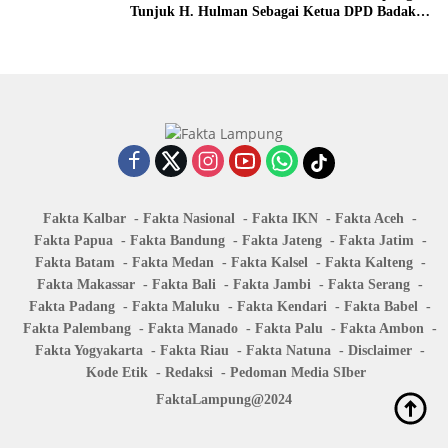
Tunjuk H. Hulman Sebagai Ketua DPD Badak
Banten kota Bandar lampung
Fakta Kalbar
Fakta Nasional
Fakta IKN
Fakta Aceh
Fakta Papua
Fakta Bandung
Fakta Jateng
Fakta Jatim
Fakta Batam
Fakta Medan
Fakta Kalsel
Fakta Kalteng
Fakta Makassar
Fakta Bali
Fakta Jambi
Fakta Serang
Fakta Padang
Fakta Maluku
Fakta Kendari
Fakta Babel
Fakta Palembang
Fakta Manado
Fakta Palu
Fakta Ambon
Fakta Yogyakarta
Fakta Riau
Fakta Natuna
Disclaimer
Kode Etik
Redaksi
Pedoman Media SIber
FaktaLampung@2024