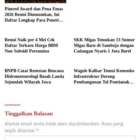
Pimred Award dan Pena Emas
2026 Resmi Diumumkan, Ini
Daftar Lengkap Para Penerima
Penghargaan
Resmi Naik per 4 Mei Cek
SKK Migas Temukan 13 Sumur
Daftar Terbaru Harga BBM
Migas Baru di Samboja dengan
Non Subsidi Pertamina
Cadangan Nyaris 1 Juta Barel
BNPB Catat Rentetan Bencana
Wagub Kalbar Temui Kemenko
Hidrometeorologi Basah Landa
Infrastruktur Dorong
Sejumlah Wilayah Jawa
Pembangunan Tol Pontianak
Kijing
Tinggalkan Balasan
Alamat email Anda tidak akan dipublikasikan.
Ruas yang
wajib ditandai
*