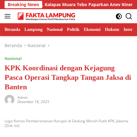
Langsung
vasi Unggulan, Kalapas Muara Tebo Paparkan Anev Kinerja Seme
Breaking News
ke
konten
Beranda
Lampung
Nasional
Politik
Ekonomi
Hukum
Interna
Beranda
Nasional
Nasional
KPK Koordinasi dengan Kejagung
Pasca Operasi Tangkap Tangan Jaksa di
Banten
Admin
Desember 18, 2025
Logo Komisi Pemberantasan Korupsi di Gedung Merah Putih KPK, Jakarta.
(Dok. Ist)