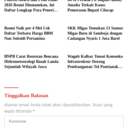
2026 Resmi Diumumkan, Ini
Amalia Terkait Kasus
Daftar Lengkap Para Penerima
Pemerasan Bupati Cilacap
Penghargaan
Resmi Naik per 4 Mei Cek
SKK Migas Temukan 13 Sumur
Daftar Terbaru Harga BBM
Migas Baru di Samboja dengan
Non Subsidi Pertamina
Cadangan Nyaris 1 Juta Barel
BNPB Catat Rentetan Bencana
Wagub Kalbar Temui Kemenko
Hidrometeorologi Basah Landa
Infrastruktur Dorong
Sejumlah Wilayah Jawa
Pembangunan Tol Pontianak
Kijing
Tinggalkan Balasan
Alamat email Anda tidak akan dipublikasikan.
Ruas yang
wajib ditandai
*