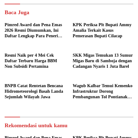
Baca Juga
Pimred Award dan Pena Emas
KPK Periksa Plt Bupati Ammy
2026 Resmi Diumumkan, Ini
Amalia Terkait Kasus
Daftar Lengkap Para Penerima
Pemerasan Bupati Cilacap
Penghargaan
Resmi Naik per 4 Mei Cek
SKK Migas Temukan 13 Sumur
Daftar Terbaru Harga BBM
Migas Baru di Samboja dengan
Non Subsidi Pertamina
Cadangan Nyaris 1 Juta Barel
BNPB Catat Rentetan Bencana
Wagub Kalbar Temui Kemenko
Hidrometeorologi Basah Landa
Infrastruktur Dorong
Sejumlah Wilayah Jawa
Pembangunan Tol Pontianak
Kijing
Rekomendasi untuk kamu
Pimred Award dan Pena Emas
KPK Periksa Plt Bupati Ammy