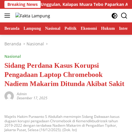
Langsung
pilkan Inovasi Unggulan, Kalapas Muara Tebo Paparkan Anev Kin
Breaking News
ke
konten
Beranda
Lampung
Nasional
Politik
Ekonomi
Hukum
Interna
Beranda
Nasional
Nasional
Sidang Perdana Kasus Korupsi
Pengadaan Laptop Chromebook
Nadiem Makarim Ditunda Akibat Sakit
Admin
Desember 17, 2025
Majelis Hakim Purwanto S Abdullah memimpin Sidang Dakwaan kasus
dugaan korupsi pengadaan Chromebook di Kemendikbudristek tahun
2019-2022 dengan terdakwa Nadiem Makarim di Pengadilan Tipikor,
Jakarta Pusat, Selasa (16/12/2025). (Dok. Ist)