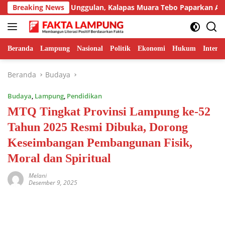
Langsung
pilkan Inovasi Unggulan, Kalapas Muara Tebo Paparkan Anev Ki
Breaking News
ke
konten
Beranda
Lampung
Nasional
Politik
Ekonomi
Hukum
Interna
Beranda
Budaya
Budaya
,
Lampung
,
Pendidikan
MTQ Tingkat Provinsi Lampung ke-52
Tahun 2025 Resmi Dibuka, Dorong
Keseimbangan Pembangunan Fisik,
Moral dan Spiritual
Melani
Desember 9, 2025