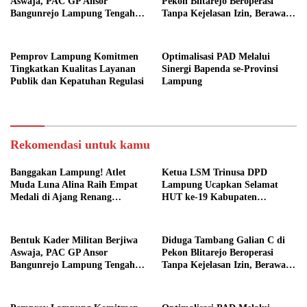
Aswaja, PAC GP Ansor
Pekon Blitarejo Beroperasi
Bangunrejo Lampung Tengah
Tanpa Kejelasan Izin, Berawal
Gelar Diklatsar Banser
dari Laporan Warga, LSM
SIMULASI Siap Laporkan ke
Polda Lampung
Pemprov Lampung Komitmen
Optimalisasi PAD Melalui
Tingkatkan Kualitas Layanan
Sinergi Bapenda se-Provinsi
Publik dan Kepatuhan Regulasi
Lampung
Rekomendasi untuk kamu
Banggakan Lampung! Atlet
Ketua LSM Trinusa DPD
Muda Luna Alina Raih Empat
Lampung Ucapkan Selamat
Medali di Ajang Renang
HUT ke-19 Kabupaten
Nasional
Pesawaran
Bentuk Kader Militan Berjiwa
Diduga Tambang Galian C di
Aswaja, PAC GP Ansor
Pekon Blitarejo Beroperasi
Bangunrejo Lampung Tengah
Tanpa Kejelasan Izin, Berawal
Gelar Diklatsar Banser
dari Laporan Warga, LSM
SIMULASI Siap Laporkan ke
Polda Lampung