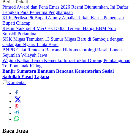
Berita Terkait
Pimred Award dan Pena Emas 2026 Resmi Diumumkan, Ini Daftar
Lengkap Para Penerima Penghargaan
KPK Periksa Plt Bupati Ammy Amalia Terkait Kasus Pemerasan
Bupati Cilacap
Resmi Naik per 4 Mei Cek Daftar Terbaru Harga BBM Non
Subsidi Pertamina
SKK Migas Temukan 13 Sumur Migas Baru di Samboja dengan
Cadangan Nyaris 1 Juta Barel
BNPB Catat Rentetan Bencana Hidrometeorologi Basah Landa
Sejumlah Wilayah Jawa
Wagub Kalbar Temui Kemenko Infrastruktur Dorong Pembangunan
Tol Pontianak Kijing
Banjir Sumatera
Bantuan Bencana
Kementerian Sosial
Saifullah Yusuf
Tagana
Komentar
Baca Juga