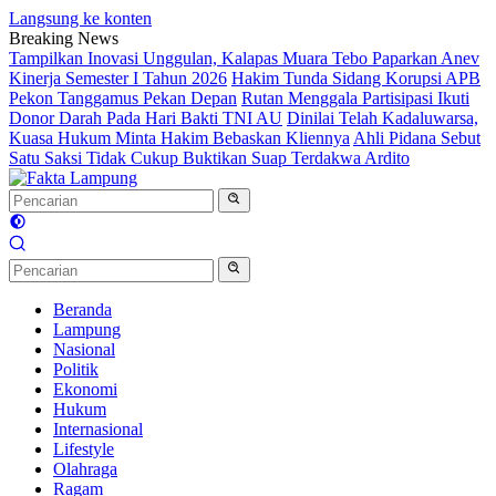
Langsung ke konten
Breaking News
Tampilkan Inovasi Unggulan, Kalapas Muara Tebo Paparkan Anev
Kinerja Semester I Tahun 2026
Hakim Tunda Sidang Korupsi APB
Pekon Tanggamus Pekan Depan
Rutan Menggala Partisipasi Ikuti
Donor Darah Pada Hari Bakti TNI AU
Dinilai Telah Kadaluwarsa,
Kuasa Hukum Minta Hakim Bebaskan Kliennya
Ahli Pidana Sebut
Satu Saksi Tidak Cukup Buktikan Suap Terdakwa Ardito
Beranda
Lampung
Nasional
Politik
Ekonomi
Hukum
Internasional
Lifestyle
Olahraga
Ragam