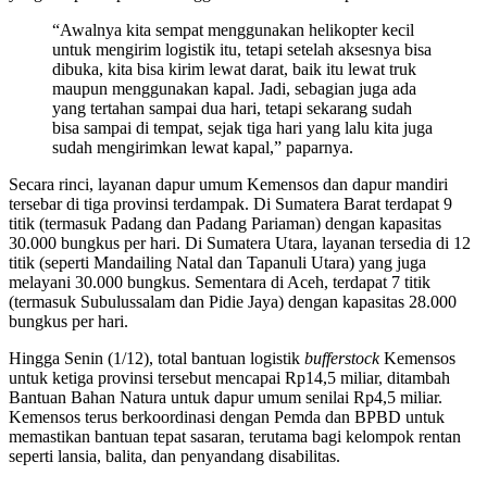
“Awalnya kita sempat menggunakan helikopter kecil
untuk mengirim logistik itu, tetapi setelah aksesnya bisa
dibuka, kita bisa kirim lewat darat, baik itu lewat truk
maupun menggunakan kapal. Jadi, sebagian juga ada
yang tertahan sampai dua hari, tetapi sekarang sudah
bisa sampai di tempat, sejak tiga hari yang lalu kita juga
sudah mengirimkan lewat kapal,” paparnya.
Secara rinci, layanan dapur umum Kemensos dan dapur mandiri
tersebar di tiga provinsi terdampak. Di Sumatera Barat terdapat 9
titik (termasuk Padang dan Padang Pariaman) dengan kapasitas
30.000 bungkus per hari. Di Sumatera Utara, layanan tersedia di 12
titik (seperti Mandailing Natal dan Tapanuli Utara) yang juga
melayani 30.000 bungkus. Sementara di Aceh, terdapat 7 titik
(termasuk Subulussalam dan Pidie Jaya) dengan kapasitas 28.000
bungkus per hari.
Hingga Senin (1/12), total bantuan logistik
bufferstock
Kemensos
untuk ketiga provinsi tersebut mencapai Rp14,5 miliar, ditambah
Bantuan Bahan Natura untuk dapur umum senilai Rp4,5 miliar.
Kemensos terus berkoordinasi dengan Pemda dan BPBD untuk
memastikan bantuan tepat sasaran, terutama bagi kelompok rentan
seperti lansia, balita, dan penyandang disabilitas.