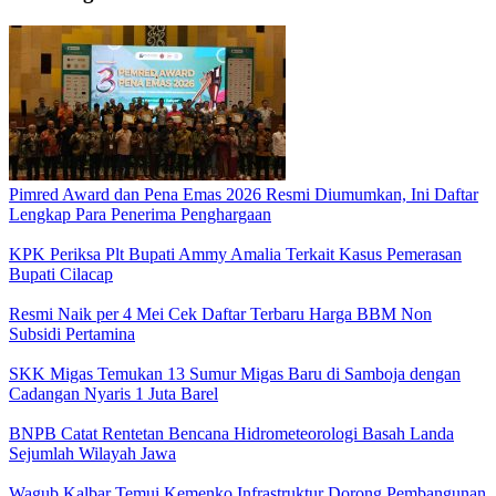
Pimred Award dan Pena Emas 2026 Resmi Diumumkan, Ini Daftar
Lengkap Para Penerima Penghargaan
KPK Periksa Plt Bupati Ammy Amalia Terkait Kasus Pemerasan
Bupati Cilacap
Resmi Naik per 4 Mei Cek Daftar Terbaru Harga BBM Non
Subsidi Pertamina
SKK Migas Temukan 13 Sumur Migas Baru di Samboja dengan
Cadangan Nyaris 1 Juta Barel
BNPB Catat Rentetan Bencana Hidrometeorologi Basah Landa
Sejumlah Wilayah Jawa
Wagub Kalbar Temui Kemenko Infrastruktur Dorong Pembangunan