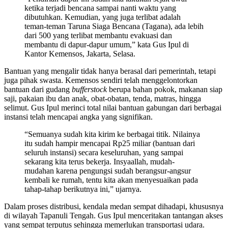
ketika terjadi bencana sampai nanti waktu yang
dibutuhkan. Kemudian, yang juga terlibat adalah
teman-teman Taruna Siaga Bencana (Tagana), ada lebih
dari 500 yang terlibat membantu evakuasi dan
membantu di dapur-dapur umum,” kata Gus Ipul di
Kantor Kemensos, Jakarta, Selasa.
Bantuan yang mengalir tidak hanya berasal dari pemerintah, tetapi
juga pihak swasta. Kemensos sendiri telah menggelontorkan
bantuan dari gudang
bufferstock
berupa bahan pokok, makanan siap
saji, pakaian ibu dan anak, obat-obatan, tenda, matras, hingga
selimut. Gus Ipul merinci total nilai bantuan gabungan dari berbagai
instansi telah mencapai angka yang signifikan.
“Semuanya sudah kita kirim ke berbagai titik. Nilainya
itu sudah hampir mencapai Rp25 miliar (bantuan dari
seluruh instansi) secara keseluruhan, yang sampai
sekarang kita terus bekerja. Insyaallah, mudah-
mudahan karena pengungsi sudah berangsur-angsur
kembali ke rumah, tentu kita akan menyesuaikan pada
tahap-tahap berikutnya ini,” ujarnya.
Dalam proses distribusi, kendala medan sempat dihadapi, khususnya
di wilayah Tapanuli Tengah. Gus Ipul menceritakan tantangan akses
yang sempat terputus sehingga memerlukan transportasi udara.