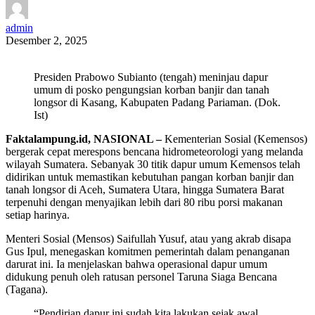
admin
Desember 2, 2025
Presiden Prabowo Subianto (tengah) meninjau dapur
umum di posko pengungsian korban banjir dan tanah
longsor di Kasang, Kabupaten Padang Pariaman. (Dok.
Ist)
Faktalampung.id, NASIONAL –
Kementerian Sosial (Kemensos)
bergerak cepat merespons bencana hidrometeorologi yang melanda
wilayah Sumatera. Sebanyak 30 titik dapur umum Kemensos telah
didirikan untuk memastikan kebutuhan pangan korban banjir dan
tanah longsor di Aceh, Sumatera Utara, hingga Sumatera Barat
terpenuhi dengan menyajikan lebih dari 80 ribu porsi makanan
setiap harinya.
Menteri Sosial (Mensos) Saifullah Yusuf, atau yang akrab disapa
Gus Ipul, menegaskan komitmen pemerintah dalam penanganan
darurat ini. Ia menjelaskan bahwa operasional dapur umum
didukung penuh oleh ratusan personel Taruna Siaga Bencana
(Tagana).
“Pendirian dapur ini sudah kita lakukan sejak awal