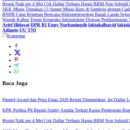
Resmi Naik per 4 Mei Cek Daftar Terbaru Harga BBM Non Subsidi 
SKK Migas Temukan 13 Sumur Migas Baru di Samboja dengan Cadan
BNPB Catat Rentetan Bencana Hidrometeorologi Basah Landa Seju
Wagub Kalbar Temui Kemenko Infrastruktur Dorong Pembangunan To
Arief Hidayat
DPR RI
Enny Nurbaningsih
faktakalbar.id
fakta
Adianto
UU TNI
Komentar
Baca Juga
Pimred Award dan Pena Emas 2026 Resmi Diumumkan, Ini Daftar L
KPK Periksa Plt Bupati Ammy Amalia Terkait Kasus Pemerasan Bupa
Resmi Naik per 4 Mei Cek Daftar Terbaru Harga BBM Non Subsidi 