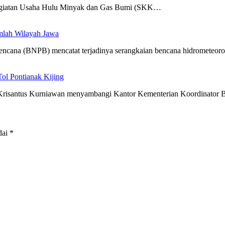
egiatan Usaha Hulu Minyak dan Gas Bumi (SKK…
mlah Wilayah Jawa
cana (BNPB) mencatat terjadinya serangkaian bencana hidrometeoro
l Pontianak Kijing
risantus Kurniawan menyambangi Kantor Kementerian Koordinator B
dai
*