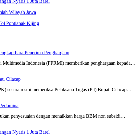
gan Nyaris 1 Juta Barel
mlah Wilayah Jawa
l Pontianak Kijing
engkap Para Penerima Penghargaan
timedia Indonesia (FPRMI) memberikan penghargaan kepada…
ti Cilacap
 secara resmi memeriksa Pelaksana Tugas (Plt) Bupati Cilacap…
Pertamina
kukan penyesuaian dengan menaikkan harga BBM non subsidi…
gan Nyaris 1 Juta Barel