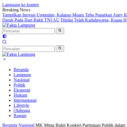
Langsung ke konten
Breaking News
Tampilkan Inovasi Unggulan, Kalapas Muara Tebo Paparkan Anev Ki
Darah Pada Hari Bakti TNI AU
Dinilai Telah Kadaluwarsa, Kuasa
Beranda
Lampung
Nasional
Politik
Ekonomi
Hukum
Internasional
Lifestyle
Olahraga
Ragam
Beranda
Nasional
MK Minta Bukti Konkret Partisipasi Publik dal