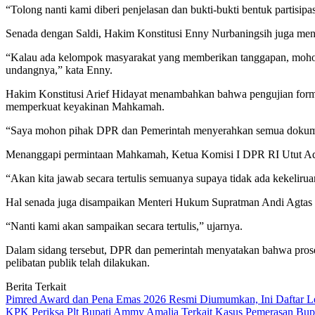
“Tolong nanti kami diberi penjelasan dan bukti-bukti bentuk partisipas
Senada dengan Saldi, Hakim Konstitusi Enny Nurbaningsih juga meny
“Kalau ada kelompok masyarakat yang memberikan tanggapan, mohon 
undangnya,” kata Enny.
Hakim Konstitusi Arief Hidayat menambahkan bahwa pengujian formil t
memperkuat keyakinan Mahkamah.
“Saya mohon pihak DPR dan Pemerintah menyerahkan semua dokumen 
Menanggapi permintaan Mahkamah, Ketua Komisi I DPR RI Utut Adia
“Akan kita jawab secara tertulis semuanya supaya tidak ada kekelirua
Hal senada juga disampaikan Menteri Hukum Supratman Andi Agtas 
“Nanti kami akan sampaikan secara tertulis,” ujarnya.
Dalam sidang tersebut, DPR dan pemerintah menyatakan bahwa prose
pelibatan publik telah dilakukan.
Berita Terkait
Pimred Award dan Pena Emas 2026 Resmi Diumumkan, Ini Daftar L
KPK Periksa Plt Bupati Ammy Amalia Terkait Kasus Pemerasan Bupa