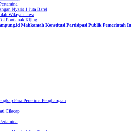
Pertamina
gan Nyaris 1 Juta Barel
mlah Wilayah Jawa
l Pontianak Kijing
lampung.id
Mahkamah Konstitusi
Partisipasi Publik
Pemerintah In
engkap Para Penerima Penghargaan
ti Cilacap
Pertamina