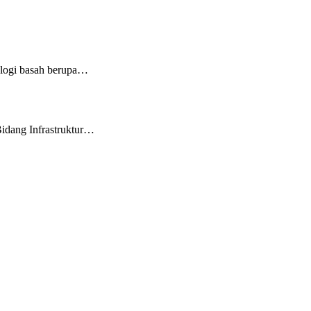
logi basah berupa…
idang Infrastruktur…