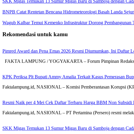
SKK Migas Temukan 13 Sumur Migas Baru di Samboja dengan Cadan
BNPB Catat Rentetan Bencana Hidrometeorologi Basah Landa Seju
Wagub Kalbar Temui Kemenko Infrastruktur Dorong Pembangunan To
Rekomendasi untuk kamu
Pimred Award dan Pena Emas 2026 Resmi Diumumkan, Ini Daftar L
FAKTA LAMPUNG / YOGYAKARTA – Forum Pimpinan Redaksi Mul
KPK Periksa Plt Bupati Ammy Amalia Terkait Kasus Pemerasan Bupa
Faktalampung.id, NASIONAL – Komisi Pemberantasan Korupsi (KPK)
Resmi Naik per 4 Mei Cek Daftar Terbaru Harga BBM Non Subsidi 
Faktalampung.id, NASIONAL – PT Pertamina (Persero) resmi mela
SKK Migas Temukan 13 Sumur Migas Baru di Samboja dengan Cadan