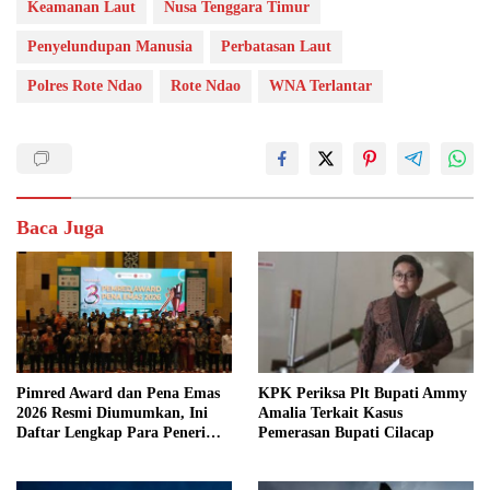
Keamanan Laut
Nusa Tenggara Timur
Penyelundupan Manusia
Perbatasan Laut
Polres Rote Ndao
Rote Ndao
WNA Terlantar
Baca Juga
Pimred Award dan Pena Emas
KPK Periksa Plt Bupati Ammy
2026 Resmi Diumumkan, Ini
Amalia Terkait Kasus
Daftar Lengkap Para Penerima
Pemerasan Bupati Cilacap
Penghargaan