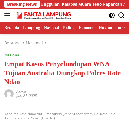
Langsung
lkan Inovasi Unggulan, Kalapas Muara Tebo Paparkan Anev Kiner
Breaking News
ke
konten
Beranda
Lampung
Nasional
Politik
Ekonomi
Hukum
Interna
Beranda
Nasional
Nasional
Empat Kasus Penyelundupan WNA
Tujuan Australia Diungkap Polres Rote
Ndao
Admin
Juni 24, 2025
Kapolres Rote Ndao AKBP Mardiono (kanan) saat ditemui di Kota Ba'a
Kabupaten Rote Ndao. (Dok. Ist)