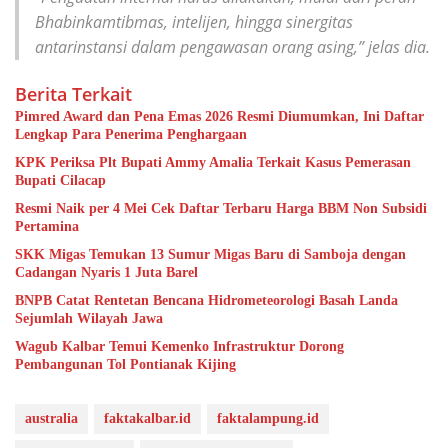
Bhabinkamtibmas, intelijen, hingga sinergitas
antarinstansi dalam pengawasan orang asing,” jelas dia.
Berita Terkait
Pimred Award dan Pena Emas 2026 Resmi Diumumkan, Ini Daftar
Lengkap Para Penerima Penghargaan
KPK Periksa Plt Bupati Ammy Amalia Terkait Kasus Pemerasan
Bupati Cilacap
Resmi Naik per 4 Mei Cek Daftar Terbaru Harga BBM Non Subsidi
Pertamina
SKK Migas Temukan 13 Sumur Migas Baru di Samboja dengan
Cadangan Nyaris 1 Juta Barel
BNPB Catat Rentetan Bencana Hidrometeorologi Basah Landa
Sejumlah Wilayah Jawa
Wagub Kalbar Temui Kemenko Infrastruktur Dorong
Pembangunan Tol Pontianak Kijing
australia
faktakalbar.id
faktalampung.id