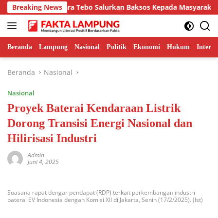
Langsung
rgi, Lapas Muara Tebo Salurkan Baksos Kepada Masyarakat Sekita
Breaking News
ke
konten
Beranda
Lampung
Nasional
Politik
Ekonomi
Hukum
Interna
Beranda
Nasional
Nasional
Proyek Baterai Kendaraan Listrik
Dorong Transisi Energi Nasional dan
Hilirisasi Industri
Admin
Juni 4, 2025
Suasana rapat dengar pendapat (RDP) terkait perkembangan industri
baterai EV Indonesia dengan Komisi XII di Jakarta, Senin (17/2/2025). (Ist)