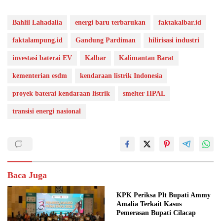
Bahlil Lahadalia
energi baru terbarukan
faktakalbar.id
faktalampung.id
Gandung Pardiman
hilirisasi industri
investasi baterai EV
Kalbar
Kalimantan Barat
kementerian esdm
kendaraan listrik Indonesia
proyek baterai kendaraan listrik
smelter HPAL
transisi energi nasional
Baca Juga
KPK Periksa Plt Bupati Ammy
Amalia Terkait Kasus
Pemerasan Bupati Cilacap