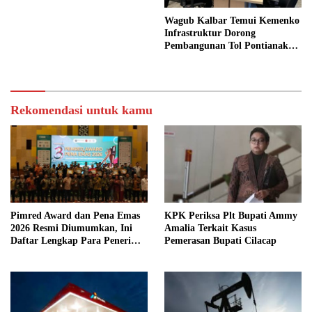
Wagub Kalbar Temui Kemenko
Infrastruktur Dorong
Pembangunan Tol Pontianak
Kijing
Rekomendasi untuk kamu
Pimred Award dan Pena Emas
KPK Periksa Plt Bupati Ammy
2026 Resmi Diumumkan, Ini
Amalia Terkait Kasus
Daftar Lengkap Para Penerima
Pemerasan Bupati Cilacap
Penghargaan