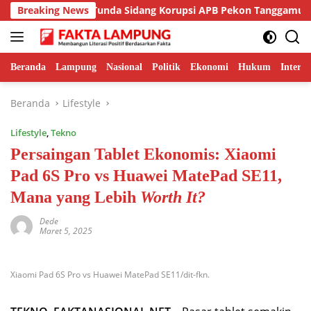
Langsung
Breaking News
Hakim Tunda Sidang Korupsi APB Pekon Tanggamus Peka
ke
konten
Beranda
Lampung
Nasional
Politik
Ekonomi
Hukum
Interna
Beranda
Lifestyle
Lifestyle
,
Tekno
Persaingan Tablet Ekonomis: Xiaomi
Pad 6S Pro vs Huawei MatePad SE11,
Mana yang Lebih
Worth It?
Dede
Maret 5, 2025
Xiaomi Pad 6S Pro vs Huawei MatePad SE11/dit-fkn.