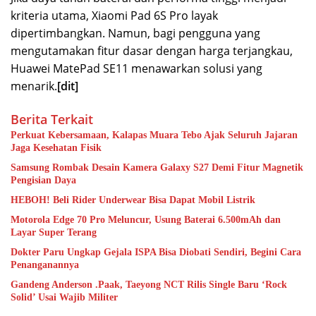
kriteria utama, Xiaomi Pad 6S Pro layak
dipertimbangkan. Namun, bagi pengguna yang
mengutamakan fitur dasar dengan harga terjangkau,
Huawei MatePad SE11 menawarkan solusi yang
menarik.
[dit]
Berita Terkait
Perkuat Kebersamaan, Kalapas Muara Tebo Ajak Seluruh Jajaran
Jaga Kesehatan Fisik
Samsung Rombak Desain Kamera Galaxy S27 Demi Fitur Magnetik
Pengisian Daya
HEBOH! Beli Rider Underwear Bisa Dapat Mobil Listrik
Motorola Edge 70 Pro Meluncur, Usung Baterai 6.500mAh dan
Layar Super Terang
Dokter Paru Ungkap Gejala ISPA Bisa Diobati Sendiri, Begini Cara
Penanganannya
Gandeng Anderson .Paak, Taeyong NCT Rilis Single Baru ‘Rock
Solid’ Usai Wajib Militer