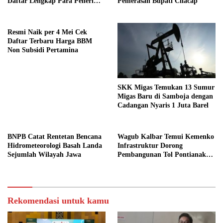
Daftar Lengkap Para Penerima
Pemerasan Bupati Cilacap
Penghargaan
Resmi Naik per 4 Mei Cek
Daftar Terbaru Harga BBM
Non Subsidi Pertamina
SKK Migas Temukan 13 Sumur
Migas Baru di Samboja dengan
Cadangan Nyaris 1 Juta Barel
BNPB Catat Rentetan Bencana
Wagub Kalbar Temui Kemenko
Hidrometeorologi Basah Landa
Infrastruktur Dorong
Sejumlah Wilayah Jawa
Pembangunan Tol Pontianak
Kijing
Rekomendasi untuk kamu