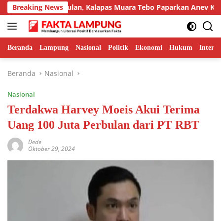
Langsung
Inovasi Unggulan, Kalapas Muara Tebo Paparkan Anev Kinerja Se
Breaking News
ke
konten
Beranda
Lampung
Nasional
Politik
Ekonomi
Hukum
Interna
Beranda
Nasional
Nasional
Terdakwa Harvey Moeis Akui Terima
Uang 100 Juta Perbulan dari PT RBT
Dede
Oktober 29, 2024